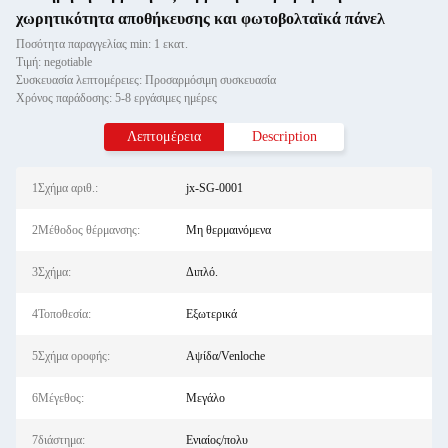
χωρητικότητα αποθήκευσης και φωτοβολταϊκά πάνελ
Ποσότητα παραγγελίας min: 1 εκατ.
Τιμή: negotiable
Συσκευασία λεπτομέρειες: Προσαρμόσιμη συσκευασία
Χρόνος παράδοσης: 5-8 εργάσιμες ημέρες
Λεπτομέρεια
Description
1Σχήμα αριθ.:
jx-SG-0001
2Μέθοδος θέρμανσης:
Μη θερμαινόμενα
3Σχήμα:
Διπλό.
4Τοποθεσία:
Εξωτερικά
5Σχήμα οροφής:
Αψίδα/Venloche
6Μέγεθος:
Μεγάλο
7διάστημα:
Ενιαίος/πολυ