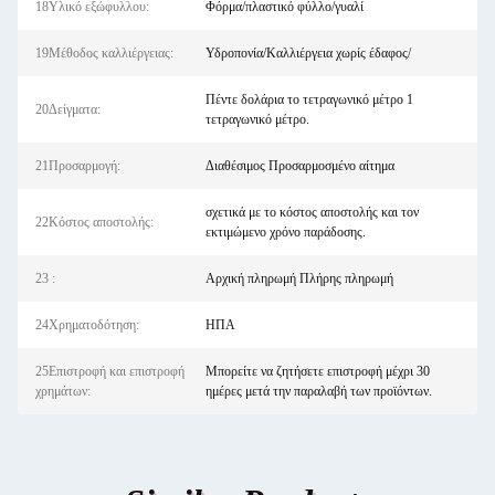
18Υλικό εξώφυλλου:
Φόρμα/πλαστικό φύλλο/γυαλί
19Μέθοδος καλλιέργειας:
Υδροπονία/Καλλιέργεια χωρίς έδαφος/
Πέντε δολάρια το τετραγωνικό μέτρο 1
20Δείγματα:
τετραγωνικό μέτρο.
21Προσαρμογή:
Διαθέσιμος Προσαρμοσμένο αίτημα
σχετικά με το κόστος αποστολής και τον
22Κόστος αποστολής:
εκτιμώμενο χρόνο παράδοσης.
23 :
Αρχική πληρωμή Πλήρης πληρωμή
24Χρηματοδότηση:
ΗΠΑ
25Επιστροφή και επιστροφή
Μπορείτε να ζητήσετε επιστροφή μέχρι 30
χρημάτων:
ημέρες μετά την παραλαβή των προϊόντων.