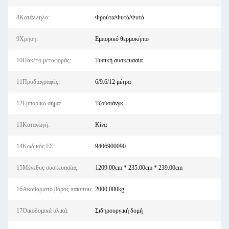
8Κατάλληλο:
Φρούτα/Φυτά/Φυτά
9Χρήση:
Εμπορικό θερμοκήπιο
10Πακέτο μεταφοράς:
Τυπική συσκευασία
11Προδιαγραφές:
6/9.6/12 μέτρα
12Εμπορικό σήμα:
Τζούσιάνγκ.
13Καταγωγή:
Κίνα
14Κωδικός ΕΣ:
9406900090
15Μέγεθος συσκευασίας:
1209.00cm * 235.00cm * 239.00cm
16Ακαθάριστο βάρος πακέτου:
2000.000kg
17Οικοδομικά υλικά:
Σιδηρουργική δομή