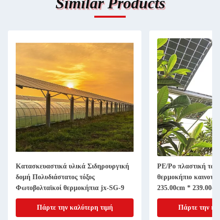
Similar Products
Κατασκευαστικά υλικά Σιδηρουργική
PE/Po πλαστική ταιν
δομή Πολυδιάστατος τόξος
θερμοκήπιο καινοτομ
Φωτοβολταϊκοί θερμοκήπια jx-SG-9
235.00cm * 239.00c
Πάρτε την καλύτερη τιμή
Πάρτε την κα