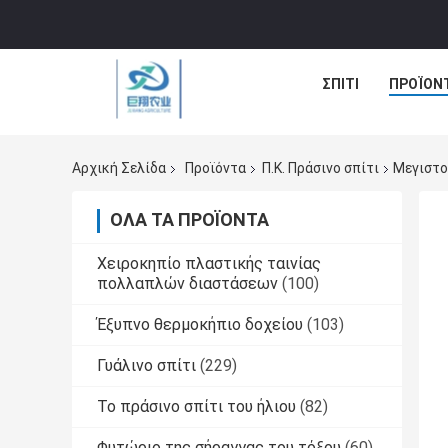
ΣΠΊΤΙ
ΠΡΟΪΌΝ
Αρχική Σελίδα
Προϊόντα
Π.Κ. Πράσινο σπίτι
Μεγιστο
ΌΛΑ ΤΑ ΠΡΟΪΌΝΤΑ
Χειροκηπίο πλαστικής ταινίας
πολλαπλών διαστάσεων
(100)
Έξυπνο θερμοκήπιο δοχείου
(103)
Γυάλινο σπίτι
(229)
Το πράσινο σπίτι του ήλιου
(82)
Φυτώριο της σήραγγας του τόξου
(60)