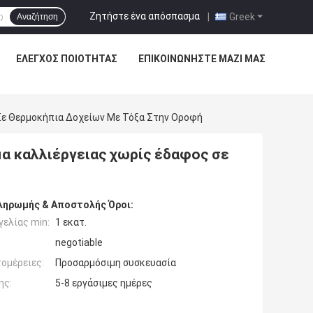
Ζητήστε ένα απόσπασμα
|
Greek
Αναζήτηση
ΈΛΕΓΧΟΣ ΠΟΙΌΤΗΤΑΣ
ΕΠΙΚΟΙΝΩΝΉΣΤΕ ΜΑΖΊ ΜΑΣ
Σε Θερμοκήπια Δοχείων Με Τόξα Στην Οροφή
α καλλιέργειας χωρίς έδαφος σε
ληρωμής & Αποστολής Όροι:
ελίας min:
1 εκατ.
negotiable
ομέρειες:
Προσαρμόσιμη συσκευασία
ης:
5-8 εργάσιμες ημέρες