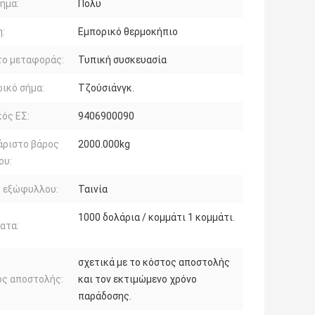
ημα:
Πολυ
:
Εμπορικό θερμοκήπιο
το μεταφοράς:
Τυπική συσκευασία
ικό σήμα:
Τζούσιάνγκ.
ός ΕΣ:
9406900090
άριστο βάρος
2000.000kg
ου:
ό εξώφυλλου:
Ταινία
1000 δολάρια / κομμάτι 1 κομμάτι.
ατα:
σχετικά με το κόστος αποστολής
ος αποστολής:
και τον εκτιμώμενο χρόνο
παράδοσης.