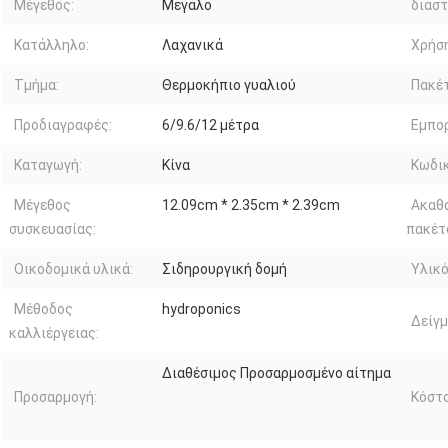
Μέγεθος:
Μεγάλο
διάστ
Κατάλληλο:
Λαχανικά
Χρήση
Τμήμα:
Θερμοκήπιο γυαλιού
Πακέ
Προδιαγραφές:
6/9.6/12 μέτρα
Εμπορ
Καταγωγή:
Κίνα
Κωδικ
Μέγεθος
12.09cm * 2.35cm * 2.39cm
Ακαθ
συσκευασίας:
πακέτ
Οικοδομικά υλικά:
Σιδηρουργική δομή
Υλικ
Μέθοδος
hydroponics
Δείγμ
καλλιέργειας:
Διαθέσιμος Προσαρμοσμένο αίτημα
Προσαρμογή:
Κόστ