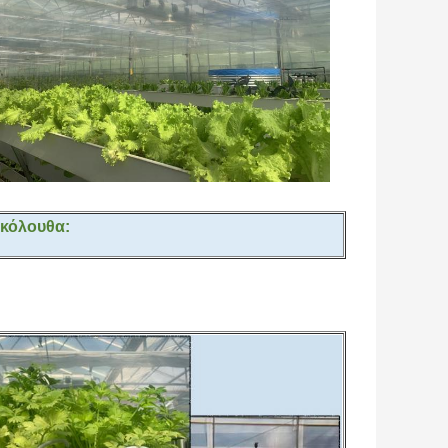
ακόλουθα: