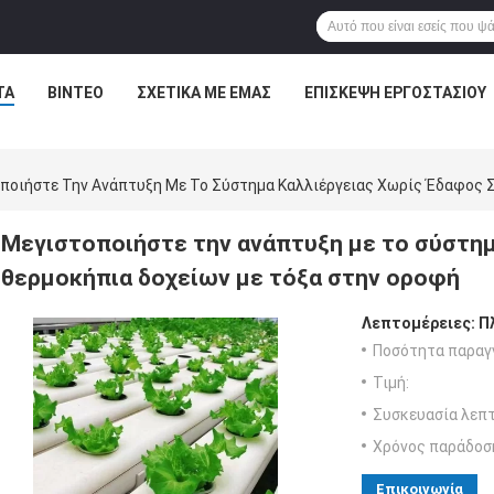
ΤΑ
ΒΊΝΤΕΟ
ΣΧΕΤΙΚΆ ΜΕ ΕΜΆΣ
ΕΠΙΣΚΕΨΉ ΕΡΓΟΣΤΑΣΊΟΥ
ποιήστε Την Ανάπτυξη Με Το Σύστημα Καλλιέργειας Χωρίς Έδαφος 
Μεγιστοποιήστε την ανάπτυξη με το σύστημ
θερμοκήπια δοχείων με τόξα στην οροφή
Λεπτομέρειες:
Π
Ποσότητα παραγγ
Τιμή:
Συσκευασία λεπτ
Χρόνος παράδοσ
Επικοινωνία