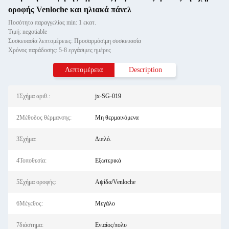
οροφής Venloche και ηλιακά πάνελ
Ποσότητα παραγγελίας min: 1 εκατ.
Τιμή: negotiable
Συσκευασία λεπτομέρειες: Προσαρμόσιμη συσκευασία
Χρόνος παράδοσης: 5-8 εργάσιμες ημέρες
Λεπτομέρεια
Description
1Σχήμα αριθ.:
jx-SG-019
2Μέθοδος θέρμανσης:
Μη θερμαινόμενα
3Σχήμα:
Διπλό.
4Τοποθεσία:
Εξωτερικά
5Σχήμα οροφής:
Αψίδα/Venloche
6Μέγεθος:
Μεγάλο
7διάστημα:
Ενιαίος/πολυ