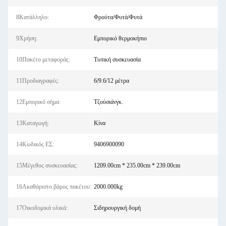
8Κατάλληλο:
Φρούτα/Φυτά/Φυτά
9Χρήση:
Εμπορικό θερμοκήπιο
10Πακέτο μεταφοράς:
Τυπική συσκευασία
11Προδιαγραφές:
6/9.6/12 μέτρα
12Εμπορικό σήμα:
Τζούσιάνγκ.
13Καταγωγή:
Κίνα
14Κωδικός ΕΣ:
9406900090
15Μέγεθος συσκευασίας:
1209.00cm * 235.00cm * 239.00cm
16Ακαθάριστο βάρος πακέτου:
2000.000kg
17Οικοδομικά υλικά:
Σιδηρουργική δομή