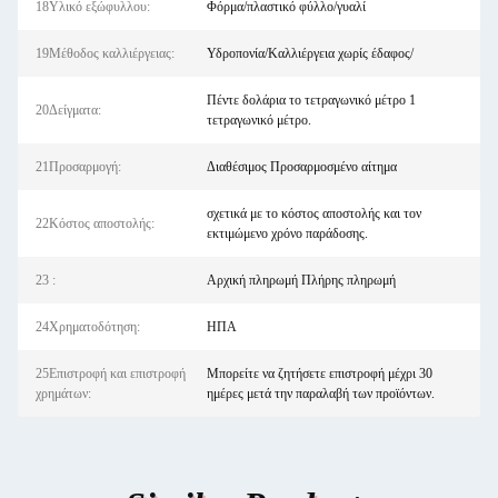
18Υλικό εξώφυλλου:
Φόρμα/πλαστικό φύλλο/γυαλί
19Μέθοδος καλλιέργειας:
Υδροπονία/Καλλιέργεια χωρίς έδαφος/
Πέντε δολάρια το τετραγωνικό μέτρο 1
20Δείγματα:
τετραγωνικό μέτρο.
21Προσαρμογή:
Διαθέσιμος Προσαρμοσμένο αίτημα
σχετικά με το κόστος αποστολής και τον
22Κόστος αποστολής:
εκτιμώμενο χρόνο παράδοσης.
23 :
Αρχική πληρωμή Πλήρης πληρωμή
24Χρηματοδότηση:
ΗΠΑ
25Επιστροφή και επιστροφή
Μπορείτε να ζητήσετε επιστροφή μέχρι 30
χρημάτων:
ημέρες μετά την παραλαβή των προϊόντων.