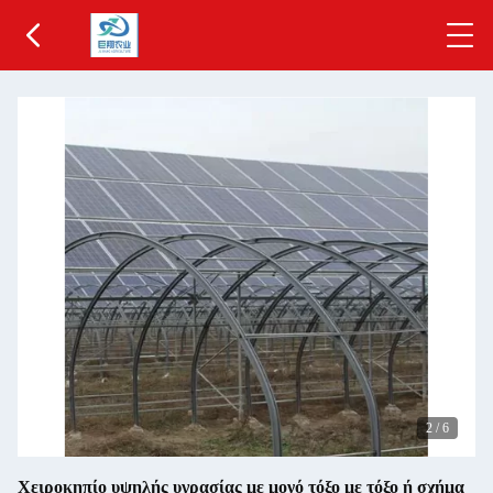
2
/
6
Χειροκηπίο υψηλής υγρασίας με μονό τόξο με τόξο ή σχήμα