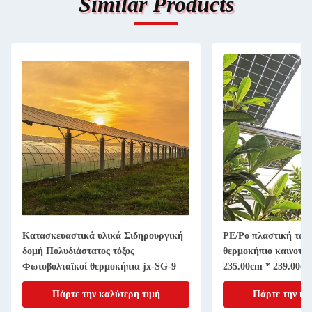
Similar Products
Κατασκευαστικά υλικά Σιδηρουργική
PE/Po πλαστική ταιν
δομή Πολυδιάστατος τόξος
θερμοκήπιο καινοτομ
Φωτοβολταϊκοί θερμοκήπια jx-SG-9
235.00cm * 239.00c
Πάρτε την καλύτερη τιμή
Πάρτε την κα