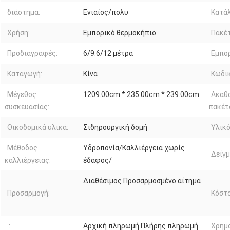
διάστημα:
Ενιαίος/πολυ
Κατά
Χρήση:
Εμπορικό θερμοκήπιο
Πακέ
Προδιαγραφές:
6/9.6/12 μέτρα
Εμπορ
Καταγωγή:
Κίνα
Κωδικ
Μέγεθος
1209.00cm * 235.00cm * 239.00cm
Ακαθ
συσκευασίας:
πακέτ
Οικοδομικά υλικά:
Σιδηρουργική δομή
Υλικ
Μέθοδος
Υδροπονία/Καλλιέργεια χωρίς
Δείγμ
καλλιέργειας:
έδαφος/
Διαθέσιμος Προσαρμοσμένο αίτημα
Προσαρμογή:
Κόστ
:
Αρχική πληρωμή Πλήρης πληρωμή
Χρημ