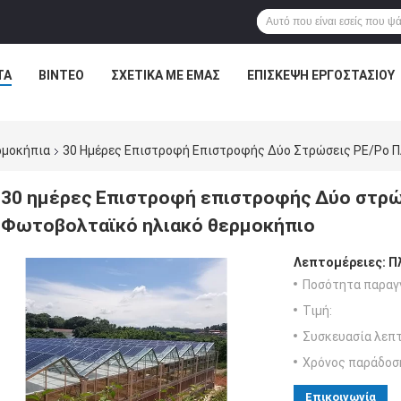
ΤΑ
ΒΊΝΤΕΟ
ΣΧΕΤΙΚΆ ΜΕ ΕΜΆΣ
ΕΠΙΣΚΕΨΉ ΕΡΓΟΣΤΑΣΊΟΥ
ρμοκήπια
30 Ημέρες Επιστροφή Επιστροφής Δύο Στρώσεις PE/Po Π
30 ημέρες Επιστροφή επιστροφής Δύο στρώσ
Φωτοβολταϊκό ηλιακό θερμοκήπιο
Λεπτομέρειες:
Π
Ποσότητα παραγγ
Τιμή:
Συσκευασία λεπτ
Χρόνος παράδοσ
Επικοινωνία