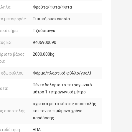
λληλο:
Φρούτα/Φυτά/Φυτά
το μεταφοράς:
Τυπική συσκευασία
ικό σήμα:
Τζούσιάνγκ.
ός ΕΣ:
9406900090
άριστο βάρος
2000.000kg
ου:
ό εξώφυλλου:
Φόρμα/πλαστικό φύλλο/γυαλί
Πέντε δολάρια το τετραγωνικό
ατα:
μέτρο 1 τετραγωνικό μέτρο.
σχετικά με το κόστος αποστολής
ος αποστολής:
και τον εκτιμώμενο χρόνο
παράδοσης.
ατοδότηση:
ΗΠΑ