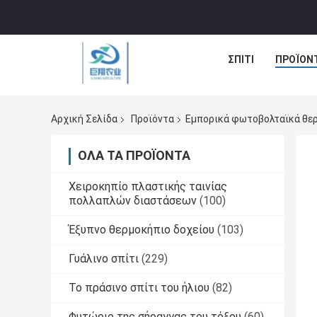
ΣΠΊΤΙ
ΠΡΟΪΌΝ
Αρχική Σελίδα
Προϊόντα
Εμπορικά φωτοβολταϊκά θε
ΌΛΑ ΤΑ ΠΡΟΪΌΝΤΑ
Χειροκηπίο πλαστικής ταινίας
πολλαπλών διαστάσεων
(100)
Έξυπνο θερμοκήπιο δοχείου
(103)
Γυάλινο σπίτι
(229)
Το πράσινο σπίτι του ήλιου
(82)
Φυτώριο της σήραγγας του τόξου
(60)