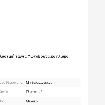
λαστική ταινία Φωτοβολταϊκό ηλιακό
δος θέρμανσης:
Μη θερμαινόμενα
εσία:
Εξωτερικά
θος:
Μεγάλο