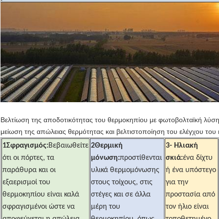
Βελτίωση της αποδοτικότητας του θερμοκηπίου με φωτοβολταϊκή λύση θ
μείωση της απώλειας θερμότητας και βελτιστοποίηση του ελέγχου του 
1Σφραγισμός:
Βεβαιωθείτε
2Θερμική
3- Ηλιακή
ότι οι πόρτες, τα
μόνωση:
προστίθενται
σκιά:
ένα δίχτυ
παράθυρα και οι
υλικά θερμομόνωσης
ή ένα υπόστεγο
εξαερισμοί του
στους τοίχους, στις
για την
θερμοκηπίου είναι καλά
στέγες και σε άλλα
προστασία από
σφραγισμένοι ώστε να
μέρη του
τον ήλιο είναι