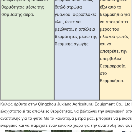
αποφεύγεται η απώλεια
θερμοκηπίου, όπως
τοποθετημένο
θερμότητας μέσω της
διπλό στρώμα
έξω από το
σύμβασης αέρα.
γυαλιού, αφρόπλακες
θερμοκήπιο για
κλπ., ώστε να
να αποκρύπτει
μειώνεται η απώλεια
μέρος του
θερμότητας μέσω της
ηλιακού φωτός
θερμικής αγωγής.
και να
αποτρέπει την
υπερβολική
θερμοκρασία
στο
θερμοκήπιο.
Καλώς ήρθατε στην Qingzhou Juxiang Agricultural Equipment Co., Ltd! 
ελαχιστοποιεί τις απώλειες θερμότητας, να βελτιώνει την ενεργειακή α
ανάπτυξης για τα φυτά.Με τα καινοτόμα μέτρα μας, μπορείτε να μειώσ
ενέργειας και να παρέχετε έναν ευνοϊκό χώρο για την ανάπτυξη των φυ