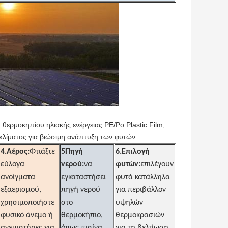
ερμοκηπίου ηλιακής ενέργειας PE/Po Plastic Film,
κλίματος για βιώσιμη ανάπτυξη των φυτών.
4.Αέρος:
Φτιάξτε
5Πηγή
6.Επιλογή
εύλογα
νερού:
να
φυτών:
επιλέγουν
ανοίγματα
εγκαταστήσει
φυτά κατάλληλα
εξαερισμού,
πηγή νερού
για περιβάλλον
χρησιμοποιήστε
στο
υψηλών
φυσικό άνεμο ή
θερμοκήπιο,
θερμοκρασιών