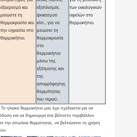
ανεμιστήρες για
όπως πισίνα,
για τη βελτίωση
εξαερισμό και
εξοπλισμός
των οικολογικών
μειώστε τη
ψεκασμού
οφελών στο
θερμοκρασία και
κλπ., για να
θερμοκήπιο.
την υγρασία στο
μειώσει τη
θερμοκήπιο.
θερμοκρασία
στο
θερμοκήπιο
μέσω της
εξάτμισης και
της
απορρόφησης
θερμότητας
του νερού.
Το ηλιακό θερμοκήπιο μας έχει σχεδιαστεί για να
πόδοση και να δημιουργεί ένα βέλτιστο περιβάλλον
ετε την απώλεια θερμότητας, να βελτιώσετε τη χρήση
τών.