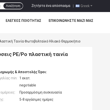
Ζητήστε ένα απόσπασμα
|
Greek
Αναζήτηση
ΈΛΕΓΧΟΣ ΠΟΙΌΤΗΤΑΣ
ΕΠΙΚΟΙΝΩΝΉΣΤΕ ΜΑΖΊ ΜΑΣ
λαστική Ταινία Φωτοβολταϊκό Ηλιακό Θερμοκήπιο
εις PE/Po πλαστική ταινία
ληρωμής & Αποστολής Όροι:
ελίας min:
1 εκατ.
negotiable
ομέρειες:
Προσαρμόσιμη συσκευασία
ης:
5-8 εργάσιμες ημέρες