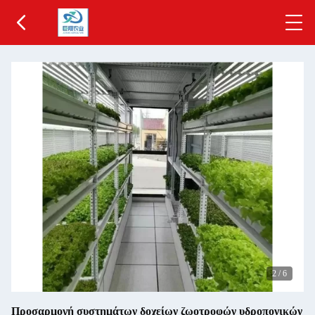
2
/
6
Προσαρμογή συστημάτων δοχείων ζωοτροφών υδροπονικών