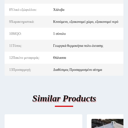
8Υλικό εξώφυλλου:
Χάλυβα
9Χαρακτηριστικά:
Κινούμενο, εξοικονομεί χώρο, εξοικονομεί νερό
10MQO:
1 σύνολο
11Τύπος:
Γεωργικά θερμοκήπια πολυ-έκτασης
12Πακέτο μεταφοράς:
Θάλασσα
13Προσαρμογή:
Διαθέσιμος Προσαρμοσμένο αίτημα
Similar Products