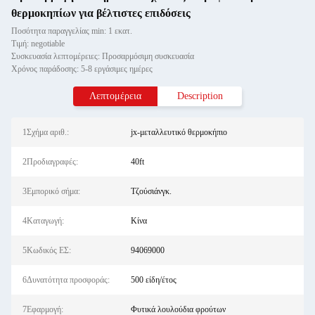
θερμοκηπίων για βέλτιστες επιδόσεις
Ποσότητα παραγγελίας min: 1 εκατ.
Τιμή: negotiable
Συσκευασία λεπτομέρειες: Προσαρμόσιμη συσκευασία
Χρόνος παράδοσης: 5-8 εργάσιμες ημέρες
Λεπτομέρεια
Description
1Σχήμα αριθ.:
jx-μεταλλευτικό θερμοκήπιο
2Προδιαγραφές:
40ft
3Εμπορικό σήμα:
Τζούσιάνγκ.
4Καταγωγή:
Κίνα
5Κωδικός ΕΣ:
94069000
6Δυνατότητα προσφοράς:
500 είδη/έτος
7Εφαρμογή:
Φυτικά λουλούδια φρούτων