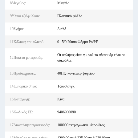
8Μέγεθος:
Μεγάλο
9Υλικό εξώφυλλου:
Πλαστικό φύλλο
10Σχήμα:
Διπλό.
11Κάλυψη του υλικού:
0.15/0.20mm Φόρμα Po/PE
Οι σωλήνες είναι γυμνοί, τα αξεσουάρ είναι σε
12Πακέτο μεταφοράς:
σακούλες.
13Προδιαγραφές:
40HQ κοντέινερ ψυγείου
14Εμπορικό σήμα:
Τζούσιάνγκ.
15Καταγωγή:
Κίνα
16Κωδικός ΕΣ:
9406900090
17Δυνατότητα προσφοράς:
100000 τετραγωνικά μέτρα/έτος