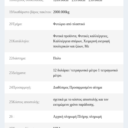
18Μέγεθος συσκευασίας:
1209.00cm * 235.00cm * 239.00cm
19Ακαθάριστο βάρος πακέτου:
2000.000kg
20Τμήμα:
Φυτώριο από πλαστικό
Φυτικά προϊόντα, Φυτικές καλλιέργειες,
21Κατάλληλο:
Καλλιέργεια σπόρων, Χειμερινή εκτροφή
πουλερικών και ζώων, Με
22διάστημα:
Πολυ
12 δολάρια / τετραγωνικό μέτρο 1 τετραγωνικό
23Δείγματα:
μέτρο.
24Προσαρμογή:
Διαθέσιμος Προσαρμοσμένο αίτημα
σχετικά με το κόστος αποστολής και τον
25Κόστος αποστολής:
εκτιμώμενο χρόνο παράδοσης.
26 :
Αρχική πληρωμή Πλήρης πληρωμή