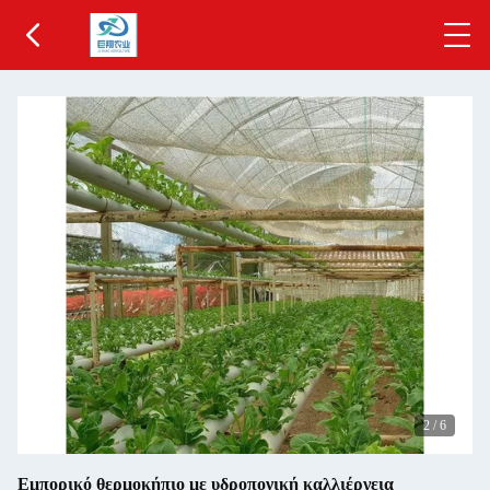
2
/
6
Εμπορικό θερμοκήπιο με υδροπονική καλλιέργεια