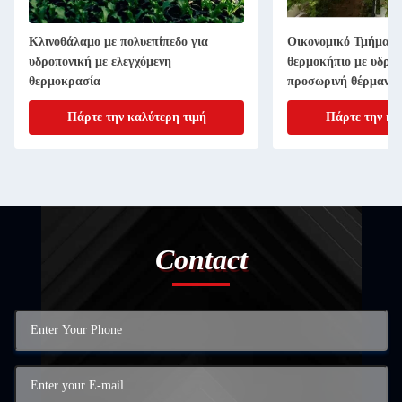
Κλινοθάλαμο με πολυεπίπεδο για
Οικονομικό Τμήμα Π
υδροπονική με ελεγχόμενη
θερμοκήπιο με υδροπ
θερμοκρασία
προσωρινή θέρμανσ
Πάρτε την καλύτερη τιμή
Πάρτε την κα
Contact