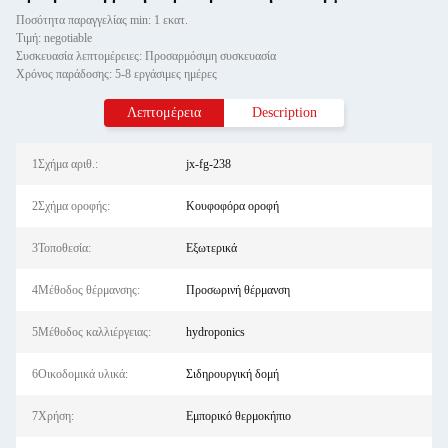
Ποσότητα παραγγελίας min: 1 εκατ.
Τιμή: negotiable
Συσκευασία λεπτομέρειες: Προσαρμόσιμη συσκευασία
Χρόνος παράδοσης: 5-8 εργάσιμες ημέρες
Λεπτομέρεια
Description
1Σχήμα αριθ.:
jx-fg-238
2Σχήμα οροφής:
Κουφοφόρα οροφή
3Τοποθεσία:
Εξωτερικά
4Μέθοδος θέρμανσης:
Προσωρινή θέρμανση
5Μέθοδος καλλιέργειας:
hydroponics
6Οικοδομικά υλικά:
Σιδηρουργική δομή
7Χρήση:
Εμπορικό θερμοκήπιο