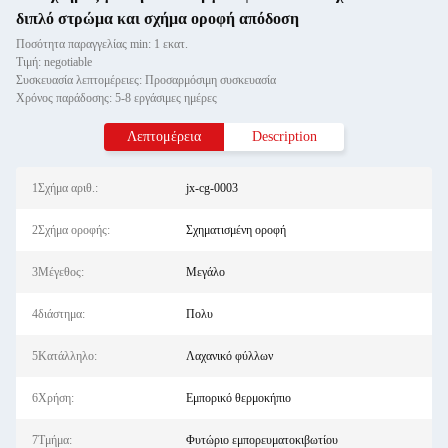
διπλό στρώμα και σχήμα οροφή απόδοση
Ποσότητα παραγγελίας min: 1 εκατ.
Τιμή: negotiable
Συσκευασία λεπτομέρειες: Προσαρμόσιμη συσκευασία
Χρόνος παράδοσης: 5-8 εργάσιμες ημέρες
Λεπτομέρεια
Description
1Σχήμα αριθ.:
jx-cg-0003
2Σχήμα οροφής:
Σχηματισμένη οροφή
3Μέγεθος:
Μεγάλο
4διάστημα:
Πολυ
5Κατάλληλο:
Λαχανικό φύλλων
6Χρήση:
Εμπορικό θερμοκήπιο
7Τμήμα:
Φυτώριο εμπορευματοκιβωτίου