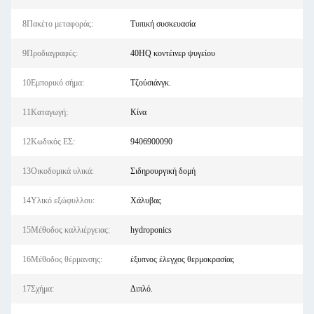
8Πακέτο μεταφοράς:
Τυπική συσκευασία
9Προδιαγραφές:
40HQ κοντέινερ ψυγείου
10Εμπορικό σήμα:
Τζούσιάνγκ.
11Καταγωγή:
Κίνα
12Κωδικός ΕΣ:
9406900090
13Οικοδομικά υλικά:
Σιδηρουργική δομή
14Υλικό εξώφυλλου:
Χάλυβας
15Μέθοδος καλλιέργειας:
hydroponics
16Μέθοδος θέρμανσης:
έξυπνος έλεγχος θερμοκρασίας
17Σχήμα:
Διπλό.