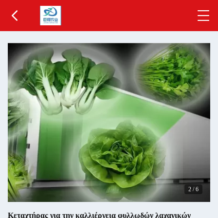
2
/
6
Κεταχτήρας για την καλλιέργεια φυλλωδών λαχανικών