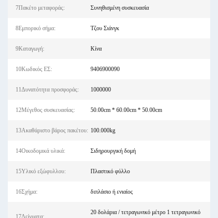
7Πακέτο μεταφοράς:
Συνηθισμένη συσκευασία
8Εμπορικό σήμα:
Τζου Σιάνγκ
9Καταγωγή:
Κίνα
10Κωδικός ΕΣ:
9406900090
11Δυνατότητα προσφοράς:
1000000
12Μέγεθος συσκευασίας:
50.00cm * 60.00cm * 50.00cm
13Ακαθάριστο βάρος πακέτου:
100.000kg
14Οικοδομικά υλικά:
Σιδηρουργική δομή
15Υλικό εξώφυλλου:
Πλαστικό φύλλο
16Σχήμα:
διπλάσιο ή ενιαίος
20 δολάρια / τετραγωνικό μέτρο 1 τετραγωνικό
17Δείγματα: