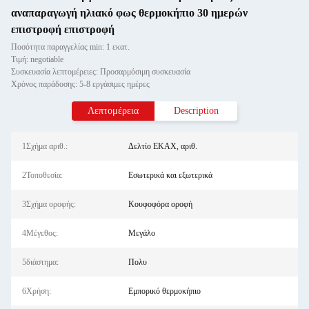
αναπαραγωγή ηλιακό φως θερμοκήπιο 30 ημερών
επιστροφή επιστροφή
Ποσότητα παραγγελίας min: 1 εκατ.
Τιμή: negotiable
Συσκευασία λεπτομέρειες: Προσαρμόσιμη συσκευασία
Χρόνος παράδοσης: 5-8 εργάσιμες ημέρες
Λεπτομέρεια
Description
1Σχήμα αριθ.:
Δελτίο ΕΚΑΧ, αριθ.
2Τοποθεσία:
Εσωτερικά και εξωτερικά
3Σχήμα οροφής:
Κουφοφόρα οροφή
4Μέγεθος:
Μεγάλο
5διάστημα:
Πολυ
6Χρήση:
Εμπορικό θερμοκήπιο