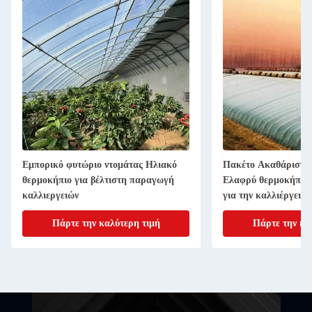
Εμπορικό φυτώριο ντομάτας Ηλιακό
Πακέτο Ακαθάριστο 
θερμοκήπιο για βέλτιστη παραγωγή
Ελαφρύ θερμοκήπιο 
καλλιεργειών
για την καλλιέργεια
Πάρτε την καλύτερη τιμή
Πάρτε την κα