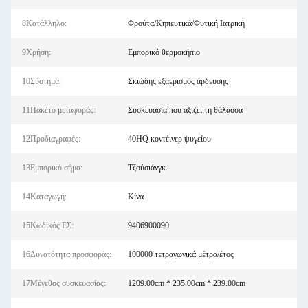
8Κατάλληλο:
Φρούτα/Κηπευτικά/Φυτική Ιατρική
9Χρήση:
Εμπορικό θερμοκήπιο
10Σύστημα:
Σκιώδης εξαερισμός άρδευσης
11Πακέτο μεταφοράς:
Συσκευασία που αξίζει τη θάλασσα
12Προδιαγραφές:
40HQ κοντέινερ ψυγείου
13Εμπορικό σήμα:
Τζούσιάνγκ.
14Καταγωγή:
Κίνα
15Κωδικός ΕΣ:
9406900090
16Δυνατότητα προσφοράς:
100000 τετραγωνικά μέτρα/έτος
17Μέγεθος συσκευασίας:
1209.00cm * 235.00cm * 239.00cm