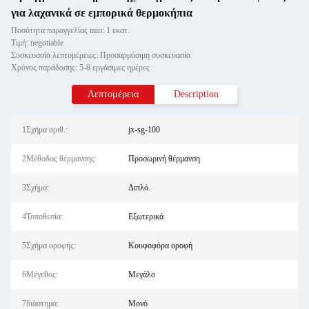
για λαχανικά σε εμπορικά θερμοκήπια
Ποσότητα παραγγελίας min: 1 εκατ.
Τιμή: negotiable
Συσκευασία λεπτομέρειες: Προσαρμόσιμη συσκευασία
Χρόνος παράδοσης: 5-8 εργάσιμες ημέρες
Λεπτομέρεια
Description
1Σχήμα αριθ.:
jx-sg-100
2Μέθοδος θέρμανσης:
Προσωρινή θέρμανση
3Σχήμα:
Διπλό.
4Τοποθεσία:
Εξωτερικά
5Σχήμα οροφής:
Κουφοφόρα οροφή
6Μέγεθος:
Μεγάλο
7διάστημα:
Μονό