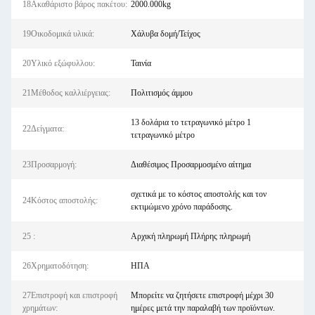
18Ακαθάριστο βάρος πακέτου:
2000.000kg
19Οικοδομικά υλικά:
Χάλυβα δομή/Τείχος
20Υλικό εξώφυλλου:
Ταινία
21Μέθοδος καλλιέργειας:
Πολιτισμός άμμου
13 δολάρια το τετραγωνικό μέτρο 1
22Δείγματα:
τετραγωνικό μέτρο
23Προσαρμογή:
Διαθέσιμος Προσαρμοσμένο αίτημα
σχετικά με το κόστος αποστολής και τον
24Κόστος αποστολής:
εκτιμώμενο χρόνο παράδοσης.
25 :
Αρχική πληρωμή Πλήρης πληρωμή
26Χρηματοδότηση:
ΗΠΑ
27Επιστροφή και επιστροφή
Μπορείτε να ζητήσετε επιστροφή μέχρι 30
χρημάτων:
ημέρες μετά την παραλαβή των προϊόντων.