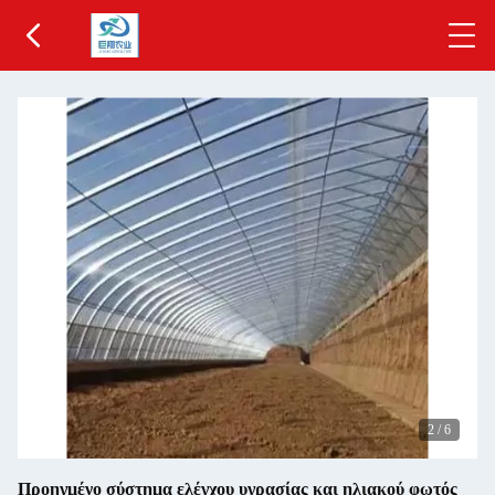
2
/
6
Προηγμένο σύστημα ελέγχου υγρασίας και ηλιακού φωτός