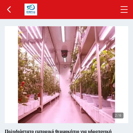
2
/
6
Πολυδιάστατο εμπορικό θερμοκήπιο για υδροπονική