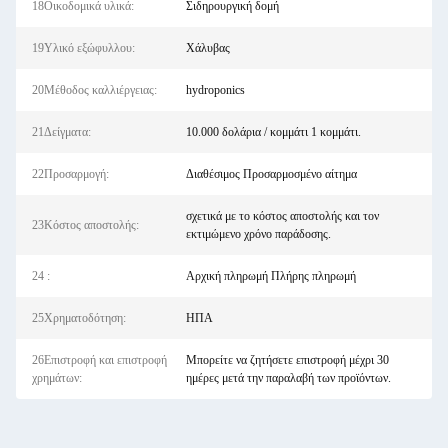
18Οικοδομικά υλικά:
Σιδηρουργική δομή
19Υλικό εξώφυλλου:
Χάλυβας
20Μέθοδος καλλιέργειας:
hydroponics
21Δείγματα:
10.000 δολάρια / κομμάτι 1 κομμάτι.
22Προσαρμογή:
Διαθέσιμος Προσαρμοσμένο αίτημα
σχετικά με το κόστος αποστολής και τον
23Κόστος αποστολής:
εκτιμώμενο χρόνο παράδοσης.
24 :
Αρχική πληρωμή Πλήρης πληρωμή
25Χρηματοδότηση:
ΗΠΑ
26Επιστροφή και επιστροφή
Μπορείτε να ζητήσετε επιστροφή μέχρι 30
χρημάτων:
ημέρες μετά την παραλαβή των προϊόντων.