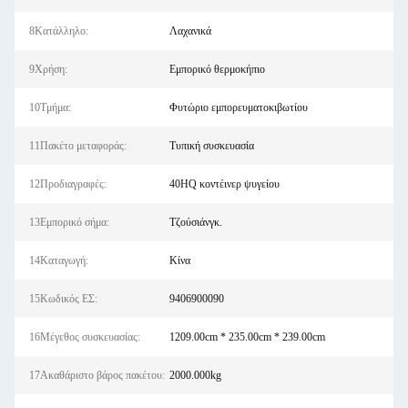
8Κατάλληλο:
Λαχανικά
9Χρήση:
Εμπορικό θερμοκήπιο
10Τμήμα:
Φυτώριο εμπορευματοκιβωτίου
11Πακέτο μεταφοράς:
Τυπική συσκευασία
12Προδιαγραφές:
40HQ κοντέινερ ψυγείου
13Εμπορικό σήμα:
Τζούσιάνγκ.
14Καταγωγή:
Κίνα
15Κωδικός ΕΣ:
9406900090
16Μέγεθος συσκευασίας:
1209.00cm * 235.00cm * 239.00cm
17Ακαθάριστο βάρος πακέτου:
2000.000kg