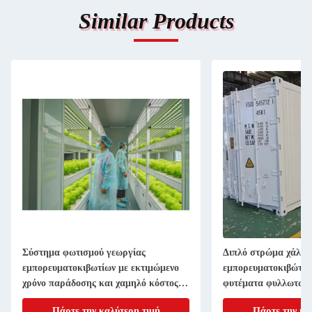
Similar Products
Σύστημα φωτισμού γεωργίας
Διπλό στρώμα χάλυβ
εμπορευματοκιβωτίων με εκτιμώμενο
εμπορευματοκιβώτιο
χρόνο παράδοσης και χαμηλό κόστος
φυτέματα φυλλωτών 
αποστολής
Πάρτε την καλύτερη τιμή
Πάρτε την κα