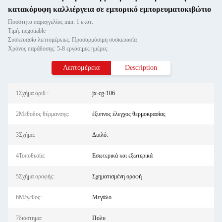
κατακόρυφη καλλιέργεια σε εμπορικό εμπορευματοκιβώτιο
Ποσότητα παραγγελίας min: 1 εκατ.
Τιμή: negotiable
Συσκευασία λεπτομέρειες: Προσαρμόσιμη συσκευασία
Χρόνος παράδοσης: 5-8 εργάσιμες ημέρες
Λεπτομέρεια
Description
1Σχήμα αριθ.:
jx-cg-106
2Μέθοδος θέρμανσης:
έξυπνος έλεγχος θερμοκρασίας
3Σχήμα:
Διπλό.
4Τοποθεσία:
Εσωτερικά και εξωτερικά
5Σχήμα οροφής:
Σχηματισμένη οροφή
6Μέγεθος:
Μεγάλο
7διάστημα:
Πολυ