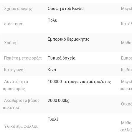
Σχήμα οροφής:
Οροφή στυλ Βένλο
Μέγε
Πολυ
διάστημα:
Κατά
Εμπορικό θερμοκήπιο
Χρήση:
Μέθο
Πακέτο μεταφοράς:
Τυπικά δοχεία
Εμπορ
Καταγωγή:
Κίνα
Κωδικ
Δυνατότητα
100000 τετραγωνικά μέτρα/έτος
Μέγε
προσφοράς:
συσκε
Ακαθάριστο βάρος
2000.000kg
Οικοδ
πακέτου:
Γυαλί
Μέθο
Υλικό εξώφυλλου:
καλλιέ