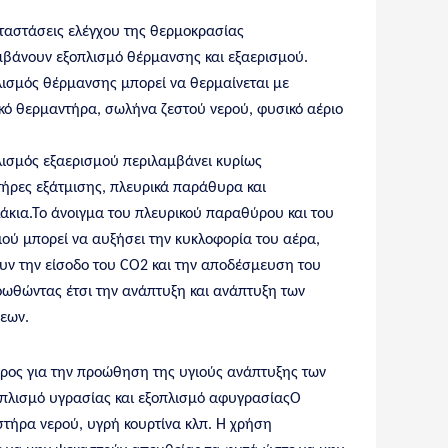
αταστάσεις ελέγχου της θερμοκρασίας
μβάνουν εξοπλισμό θέρμανσης και εξαερισμού.
λισμός θέρμανσης μπορεί να θερμαίνεται με
ικό θερμαντήρα, σωλήνα ζεστού νερού, φυσικό αέριο
λισμός εξαερισμού περιλαμβάνει κυρίως
τήρες εξάτμισης, πλευρικά παράθυρα και
άκια.Το άνοιγμα του πλευρικού παραθύρου και του
ού μπορεί να αυξήσει την κυκλοφορία του αέρα,
υν την είσοδο του CO2 και την αποδέσμευση του
οωθώντας έτσι την ανάπτυξη και ανάπτυξη των
εων.
ύρος για την προώθηση της υγιούς ανάπτυξης των
οπλισμό υγρασίας και εξοπλισμό αφυγρασίαςΟ
στήρα νερού, υγρή κουρτίνα κλπ. Η χρήση