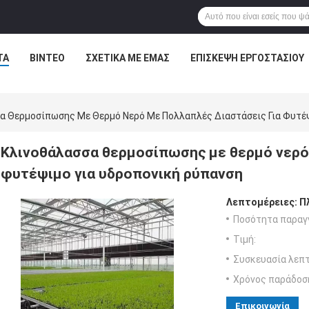
ΤΑ
ΒΊΝΤΕΟ
ΣΧΕΤΙΚΆ ΜΕ ΕΜΆΣ
ΕΠΙΣΚΕΨΉ ΕΡΓΟΣΤΑΣΊΟΥ
α Θερμοσίπωσης Με Θερμό Νερό Με Πολλαπλές Διαστάσεις Για Φυτέψ
Κλινοθάλασσα θερμοσίπωσης με θερμό νερό 
φυτέψιμο για υδροπονική ρύπανση
Λεπτομέρειες:
Π
Ποσότητα παραγγ
Τιμή:
Συσκευασία λεπτ
Χρόνος παράδοσ
Επικοινωνία