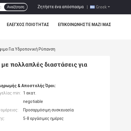
Ζητήστε ένα απόσπασμα
|
Greek
Αναζήτηση
ΈΛΕΓΧΟΣ ΠΟΙΌΤΗΤΑΣ
ΕΠΙΚΟΙΝΩΝΉΣΤΕ ΜΑΖΊ ΜΑΣ
ιμο Για Υδροπονική Ρύπανση
με πολλαπλές διαστάσεις για
ληρωμής & Αποστολής Όροι:
ελίας min:
1 εκατ.
negotiable
ομέρειες:
Προσαρμόσιμη συσκευασία
ης:
5-8 εργάσιμες ημέρες