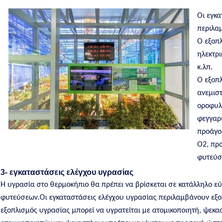
Οι εγκ
περιλα
Ο εξοπ
ηλεκτρ
κ.λπ.
Ο εξοπ
ανεμισ
οροφυλ
φεγγαρι
προάγο
O2, πρ
φυτεύσ
3- εγκαταστάσεις ελέγχου υγρασίας
Η υγρασία στο θερμοκήπιο θα πρέπει να βρίσκεται σε κατάλληλο ε
φυτεύσεων.Οι εγκαταστάσεις ελέγχου υγρασίας περιλαμβάνουν εξ
εξοπλισμός υγρασίας μπορεί να υγρατείται με ατομικοποιητή, ψεκα