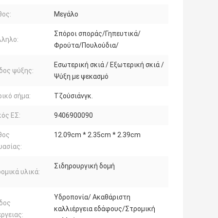
θος:
Μεγάλο
Σπόροι σποράς/Γηπευτικά/
λληλο:
Φρούτα/Πουλούδια/
Εσωτερική σκιά / Εξωτερική σκιά /
δος ψύξης:
Ψύξη με ψεκασμό
ικό σήμα:
Τζούσιάνγκ.
ός ΕΣ:
9406900090
θος
12.09cm * 2.35cm * 2.39cm
υασίας:
Σιδηρουργική δομή
ομικά υλικά:
Υδροπονία/ Ακαθάριστη
δος
καλλιέργεια εδάφους/Στρομική
ργειας: