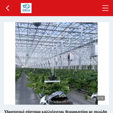
2
/
6
Υδροπονικό σύστημα καλλιέργειας θερμοκηπίου με σκιώδη