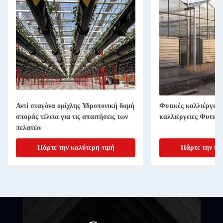
Αντί σταγόνα ομίχλης Υδροπονική δομή
Φυτικές καλλιέργειε
σποράς τέλεια για τις απαιτήσεις των
καλλιέργειες Φυτικές
πελατών
Πάρτε την καλύτερη τιμή
Πάρτε την κα