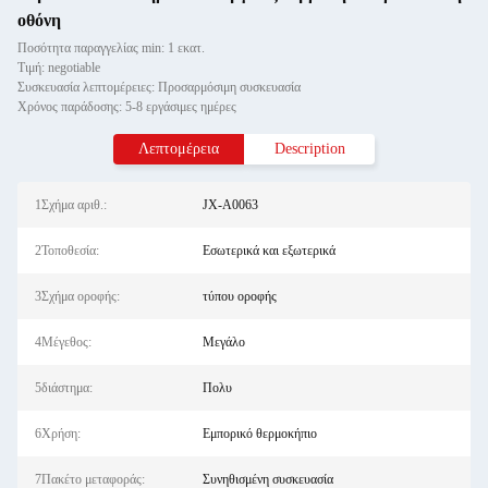
οθόνη
Ποσότητα παραγγελίας min: 1 εκατ.
Τιμή: negotiable
Συσκευασία λεπτομέρειες: Προσαρμόσιμη συσκευασία
Χρόνος παράδοσης: 5-8 εργάσιμες ημέρες
Λεπτομέρεια
Description
1Σχήμα αριθ.:
JX-A0063
2Τοποθεσία:
Εσωτερικά και εξωτερικά
3Σχήμα οροφής:
τύπου οροφής
4Μέγεθος:
Μεγάλο
5διάστημα:
Πολυ
6Χρήση:
Εμπορικό θερμοκήπιο
7Πακέτο μεταφοράς:
Συνηθισμένη συσκευασία