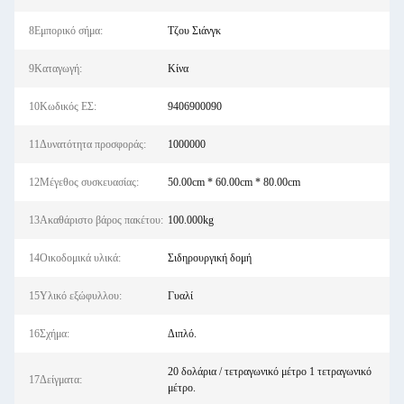
8Εμπορικό σήμα:
Τζου Σιάνγκ
9Καταγωγή:
Κίνα
10Κωδικός ΕΣ:
9406900090
11Δυνατότητα προσφοράς:
1000000
12Μέγεθος συσκευασίας:
50.00cm * 60.00cm * 80.00cm
13Ακαθάριστο βάρος πακέτου:
100.000kg
14Οικοδομικά υλικά:
Σιδηρουργική δομή
15Υλικό εξώφυλλου:
Γυαλί
16Σχήμα:
Διπλό.
20 δολάρια / τετραγωνικό μέτρο 1 τετραγωνικό
17Δείγματα:
μέτρο.