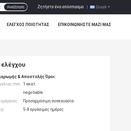
Ζητήστε ένα απόσπασμα
|
Greek
Αναζήτηση
ΈΛΕΓΧΟΣ ΠΟΙΌΤΗΤΑΣ
ΕΠΙΚΟΙΝΩΝΉΣΤΕ ΜΑΖΊ ΜΑΣ
 ελέγχου
ληρωμής & Αποστολής Όροι:
ελίας min:
1 εκατ.
negotiable
ομέρειες:
Προσαρμόσιμη συσκευασία
ης:
5-8 εργάσιμες ημέρες