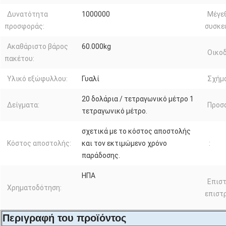
Δυνατότητα
1000000
Μέγε
προσφοράς:
συσκε
Ακαθάριστο βάρος
60.000kg
Οικοδ
πακέτου:
Υλικό εξώφυλλου:
Γυαλί
Σχήμα
20 δολάρια / τετραγωνικό μέτρο 1
Δείγματα:
Προσ
τετραγωνικό μέτρο.
σχετικά με το κόστος αποστολής
Κόστος αποστολής:
και τον εκτιμώμενο χρόνο
:
παράδοσης.
ΗΠΑ
Επισ
Χρηματοδότηση:
επιστ
Περιγραφή του προϊόντος