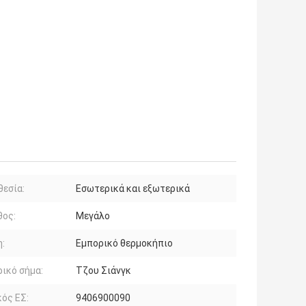
εσία:
Εσωτερικά και εξωτερικά
θος:
Μεγάλο
:
Εμπορικό θερμοκήπιο
ικό σήμα:
Τζου Σιάνγκ
ός ΕΣ:
9406900090