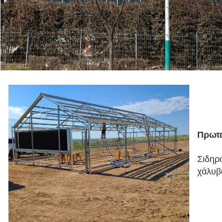
Πρωτα
Σιδηρ
χάλυβ