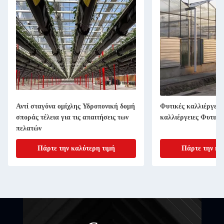
Αντί σταγόνα ομίχλης Υδροπονική δομή
Φυτικές καλλιέργειε
σποράς τέλεια για τις απαιτήσεις των
καλλιέργειες Φυτικές
πελατών
Πάρτε την καλύτερη τιμή
Πάρτε την κα