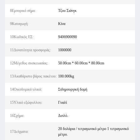
8Εμπορικό σήμα:
Τζου Σιάνγκ
9Καταγωγή:
Κίνα
10Κωδικός ΕΣ:
9406900090
11Δυνατότητα προσφοράς:
1000000
12Μέγεθος συσκευασίας:
50.00cm * 60.00cm * 80.00cm
13Ακαθάριστο βάρος πακέτου:
100.000kg
14Οικοδομικά υλικά:
Σιδηρουργική δομή
15Υλικό εξώφυλλου:
Γυαλί
16Σχήμα:
Διπλό.
20 δολάρια / τετραγωνικό μέτρο 1 τετραγωνικό
17Δείγματα:
μέτρο.