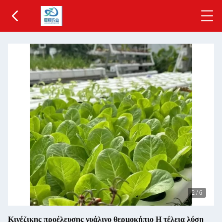
2
/
6
Κινέζικης προέλευσης γυάλινο θερμοκήπιο Η τέλεια λύση