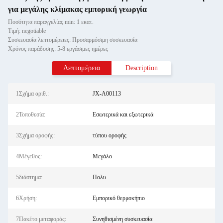
για μεγάλης κλίμακας εμπορική γεωργία
Ποσότητα παραγγελίας min: 1 εκατ.
Τιμή: negotiable
Συσκευασία λεπτομέρειες: Προσαρμόσιμη συσκευασία
Χρόνος παράδοσης: 5-8 εργάσιμες ημέρες
Λεπτομέρεια
Description
1Σχήμα αριθ.:
JX-A00113
2Τοποθεσία:
Εσωτερικά και εξωτερικά
3Σχήμα οροφής:
τύπου οροφής
4Μέγεθος:
Μεγάλο
5διάστημα:
Πολυ
6Χρήση:
Εμπορικό θερμοκήπιο
7Πακέτο μεταφοράς:
Συνηθισμένη συσκευασία