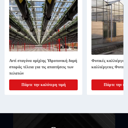
Αντί σταγόνα ομίχλης Υδροπονική δομή
Φυτικές καλλιέργειε
σποράς τέλεια για τις απαιτήσεις των
καλλιέργειες Φυτικές
πελατών
Πάρτε την καλύτερη τιμή
Πάρτε την κα