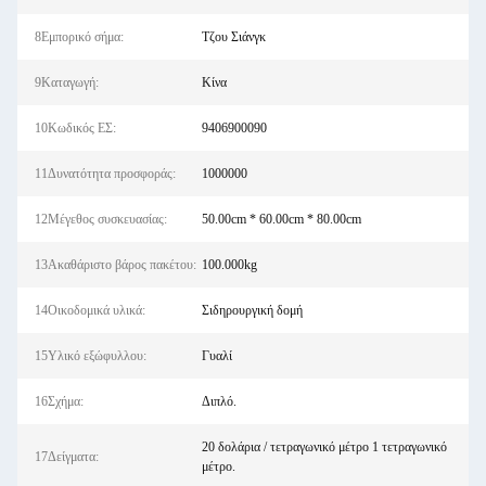
8Εμπορικό σήμα:
Τζου Σιάνγκ
9Καταγωγή:
Κίνα
10Κωδικός ΕΣ:
9406900090
11Δυνατότητα προσφοράς:
1000000
12Μέγεθος συσκευασίας:
50.00cm * 60.00cm * 80.00cm
13Ακαθάριστο βάρος πακέτου:
100.000kg
14Οικοδομικά υλικά:
Σιδηρουργική δομή
15Υλικό εξώφυλλου:
Γυαλί
16Σχήμα:
Διπλό.
20 δολάρια / τετραγωνικό μέτρο 1 τετραγωνικό
17Δείγματα:
μέτρο.