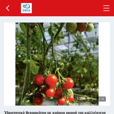
2
/
6
Υδροπονικό θερμοκήπιο με κούφια οροφή για καλλιέργεια