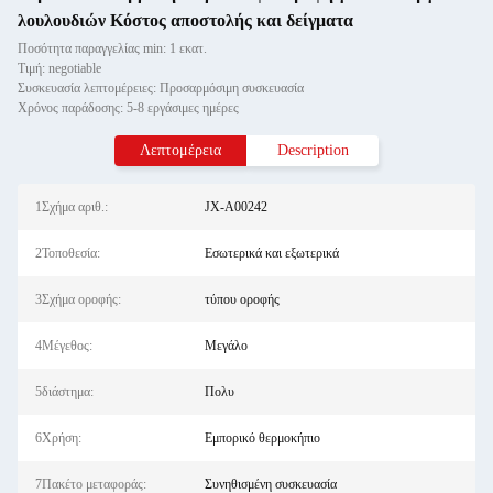
λουλουδιών Κόστος αποστολής και δείγματα
Ποσότητα παραγγελίας min: 1 εκατ.
Τιμή: negotiable
Συσκευασία λεπτομέρειες: Προσαρμόσιμη συσκευασία
Χρόνος παράδοσης: 5-8 εργάσιμες ημέρες
Λεπτομέρεια
Description
1Σχήμα αριθ.:
JX-A00242
2Τοποθεσία:
Εσωτερικά και εξωτερικά
3Σχήμα οροφής:
τύπου οροφής
4Μέγεθος:
Μεγάλο
5διάστημα:
Πολυ
6Χρήση:
Εμπορικό θερμοκήπιο
7Πακέτο μεταφοράς:
Συνηθισμένη συσκευασία