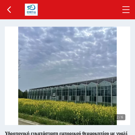
2
/
6
Υδροπονική εγκατάσταση εμπορικού θερμοκηπίου με γυαλί