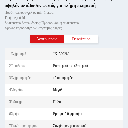
υψηλής μετάδοσης φωτός για πλήρη πληρωμή
Ποσότητα παραγγελίας min: 1 εκατ.
Τιμή: negotiable
Συσκευασία λεπτομέρειες: Προσαρμόσιμη συσκευασία
Χρόνος παράδοσης: 5-8 εργάσιμες ημέρες
Λεπτομέρεια
Description
1Σχήμα αριθ.:
JX-A00289
2Τοποθεσία:
Εσωτερικά και εξωτερικά
3Σχήμα οροφής:
τύπου οροφής
4Μέγεθος:
Μεγάλο
5διάστημα:
Πολυ
6Χρήση:
Εμπορικό θερμοκήπιο
7Πακέτο μεταφοράς:
Συνηθισμένη συσκευασία