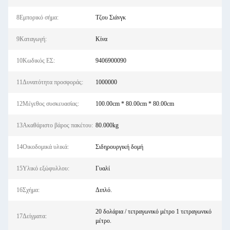
8Εμπορικό σήμα:
Τζου Σιάνγκ
9Καταγωγή:
Κίνα
10Κωδικός ΕΣ:
9406900090
11Δυνατότητα προσφοράς:
1000000
12Μέγεθος συσκευασίας:
100.00cm * 80.00cm * 80.00cm
13Ακαθάριστο βάρος πακέτου:
80.000kg
14Οικοδομικά υλικά:
Σιδηρουργική δομή
15Υλικό εξώφυλλου:
Γυαλί
16Σχήμα:
Διπλό.
20 δολάρια / τετραγωνικό μέτρο 1 τετραγωνικό
17Δείγματα:
μέτρο.