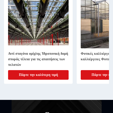
Αντί σταγόνα ομίχλης Υδροπονική δομή
Φυτικές καλλιέργειε
σποράς τέλεια για τις απαιτήσεις των
καλλιέργειες Φυτικές
πελατών
Πάρτε την καλύτερη τιμή
Πάρτε την κα