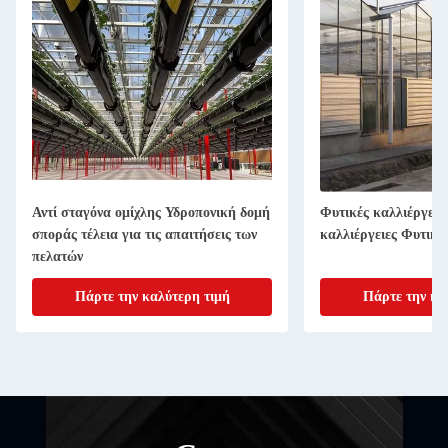
Αντί σταγόνα ομίχλης Υδροπονική δομή
Φυτικές καλλιέργειε
σποράς τέλεια για τις απαιτήσεις των
καλλιέργειες Φυτικές
πελατών
Πάρτε την καλύτερη τιμή
Πάρτε την κα