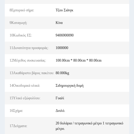
8Εμπορικό σήμα:
Τζου Σιάνγκ
9Καταγωγή:
Κίνα
10Κωδικός ΕΣ:
9406900090
11Δυνατότητα προσφοράς:
1000000
12Μέγεθος συσκευασίας:
100.00cm * 80.00cm * 80.00cm
13Ακαθάριστο βάρος πακέτου:
80.000kg
14Οικοδομικά υλικά:
Σιδηρουργική δομή
15Υλικό εξώφυλλου:
Γυαλί
16Σχήμα:
Διπλό.
20 δολάρια / τετραγωνικό μέτρο 1 τετραγωνικό
17Δείγματα:
μέτρο.