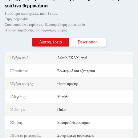
γυάλινα θερμοκήπια
Ποσότητα παραγγελίας min: 1 εκατ.
Τιμή: negotiable
Συσκευασία λεπτομέρειες: Προσαρμόσιμη συσκευασία
Χρόνος παράδοσης: 5-8 εργάσιμες ημέρες
Λεπτομέρεια
Description
1Σχήμα αριθ.:
Δελτίο ΕΚΑΧ, αριθ.
2Τοποθεσία:
Εσωτερικά και εξωτερικά
3Σχήμα οροφής:
τύπου οροφής
4Μέγεθος:
Μεγάλο
5διάστημα:
Πολυ
6Χρήση:
Εμπορικό θερμοκήπιο
7Πακέτο μεταφοράς:
Συνηθισμένη συσκευασία