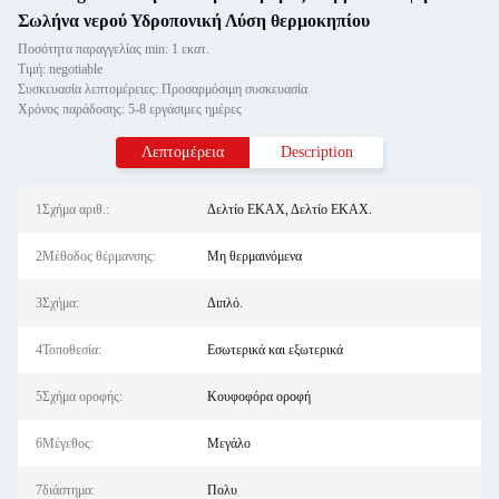
Σωλήνα νερού Υδροπονική Λύση θερμοκηπίου
Ποσότητα παραγγελίας min: 1 εκατ.
Τιμή: negotiable
Συσκευασία λεπτομέρειες: Προσαρμόσιμη συσκευασία
Χρόνος παράδοσης: 5-8 εργάσιμες ημέρες
Λεπτομέρεια
Description
1Σχήμα αριθ.:
Δελτίο ΕΚΑΧ, Δελτίο ΕΚΑΧ.
2Μέθοδος θέρμανσης:
Μη θερμαινόμενα
3Σχήμα:
Διπλό.
4Τοποθεσία:
Εσωτερικά και εξωτερικά
5Σχήμα οροφής:
Κουφοφόρα οροφή
6Μέγεθος:
Μεγάλο
7διάστημα:
Πολυ