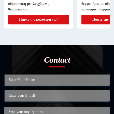
υδροπονική με ελεγχόμενη
θερμοκήπιο με υδροπ
θερμοκρασία
προσωρινή θέρμανσ
Πάρτε την καλύτερη τιμή
Πάρτε την κα
Contact