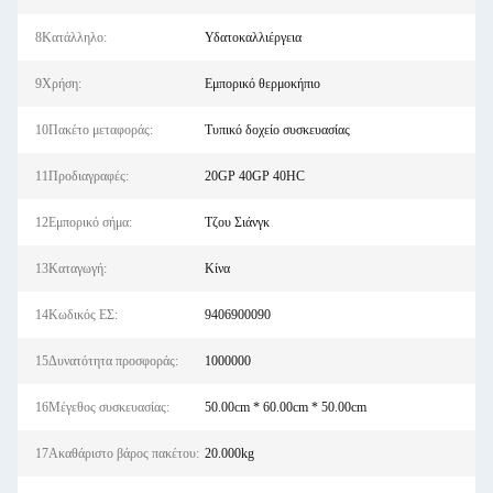
8Κατάλληλο:
Υδατοκαλλιέργεια
9Χρήση:
Εμπορικό θερμοκήπιο
10Πακέτο μεταφοράς:
Τυπικό δοχείο συσκευασίας
11Προδιαγραφές:
20GP 40GP 40HC
12Εμπορικό σήμα:
Τζου Σιάνγκ
13Καταγωγή:
Κίνα
14Κωδικός ΕΣ:
9406900090
15Δυνατότητα προσφοράς:
1000000
16Μέγεθος συσκευασίας:
50.00cm * 60.00cm * 50.00cm
17Ακαθάριστο βάρος πακέτου:
20.000kg