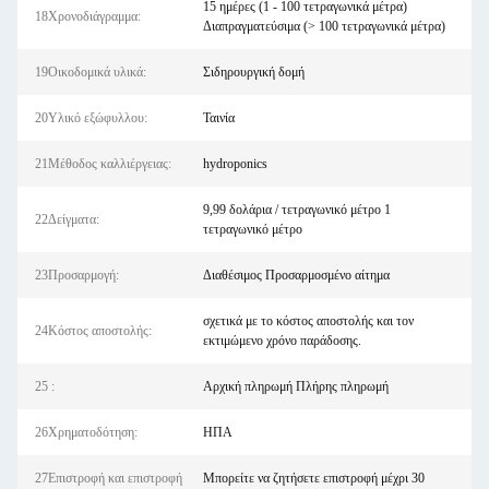
15 ημέρες (1 - 100 τετραγωνικά μέτρα)
18Χρονοδιάγραμμα:
Διαπραγματεύσιμα (> 100 τετραγωνικά μέτρα)
19Οικοδομικά υλικά:
Σιδηρουργική δομή
20Υλικό εξώφυλλου:
Ταινία
21Μέθοδος καλλιέργειας:
hydroponics
9,99 δολάρια / τετραγωνικό μέτρο 1
22Δείγματα:
τετραγωνικό μέτρο
23Προσαρμογή:
Διαθέσιμος Προσαρμοσμένο αίτημα
σχετικά με το κόστος αποστολής και τον
24Κόστος αποστολής:
εκτιμώμενο χρόνο παράδοσης.
25 :
Αρχική πληρωμή Πλήρης πληρωμή
26Χρηματοδότηση:
ΗΠΑ
27Επιστροφή και επιστροφή
Μπορείτε να ζητήσετε επιστροφή μέχρι 30