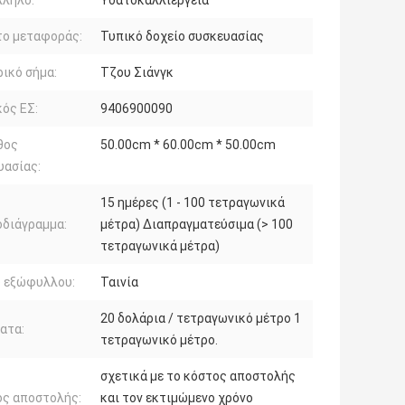
λληλο:
Υδατοκαλλιέργεια
το μεταφοράς:
Τυπικό δοχείο συσκευασίας
ικό σήμα:
Τζου Σιάνγκ
ός ΕΣ:
9406900090
θος
50.00cm * 60.00cm * 50.00cm
υασίας:
15 ημέρες (1 - 100 τετραγωνικά
διάγραμμα:
μέτρα) Διαπραγματεύσιμα (> 100
τετραγωνικά μέτρα)
ό εξώφυλλου:
Ταινία
20 δολάρια / τετραγωνικό μέτρο 1
ατα:
τετραγωνικό μέτρο.
σχετικά με το κόστος αποστολής
ος αποστολής:
και τον εκτιμώμενο χρόνο