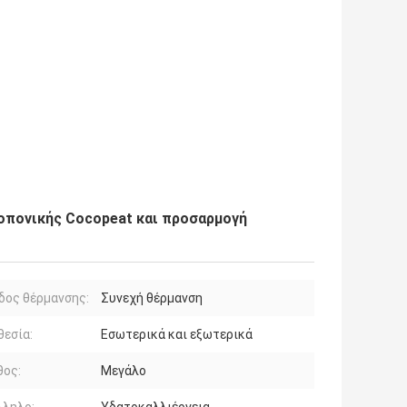
οπονικής Cocopeat και προσαρμογή
δος θέρμανσης:
Συνεχή θέρμανση
εσία:
Εσωτερικά και εξωτερικά
θος:
Μεγάλο