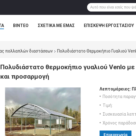
ΤΑ
ΒΊΝΤΕΟ
ΣΧΕΤΙΚΆ ΜΕ ΕΜΆΣ
ΕΠΙΣΚΕΨΉ ΕΡΓΟΣΤΑΣΊΟΥ
ίας πολλαπλών διαστάσεων
Πολυδιάστατο Θερμοκήπιο Γυαλιού Ven
Πολυδιάστατο θερμοκήπιο γυαλιού Venlo με
και προσαρμογή
Λεπτομέρειες:
Π
Ποσότητα παραγγ
Τιμή:
Συσκευασία λεπτ
Χρόνος παράδοσ
Επικοινωνία