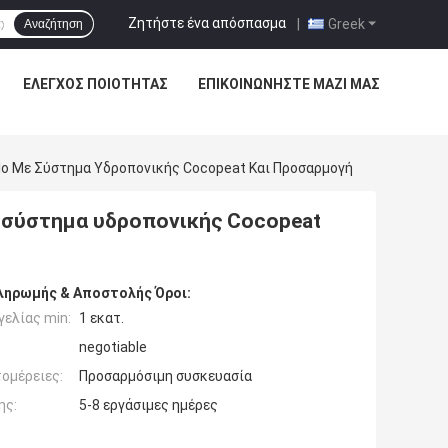
Ζητήστε ένα απόσπασμα
|
Greek
Αναζήτηση
ΈΛΕΓΧΟΣ ΠΟΙΌΤΗΤΑΣ
ΕΠΙΚΟΙΝΩΝΉΣΤΕ ΜΑΖΊ ΜΑΣ
lo Με Σύστημα Υδροπονικής Cocopeat Και Προσαρμογή
 σύστημα υδροπονικής Cocopeat
ληρωμής & Αποστολής Όροι:
ελίας min:
1 εκατ.
negotiable
ομέρειες:
Προσαρμόσιμη συσκευασία
ης:
5-8 εργάσιμες ημέρες