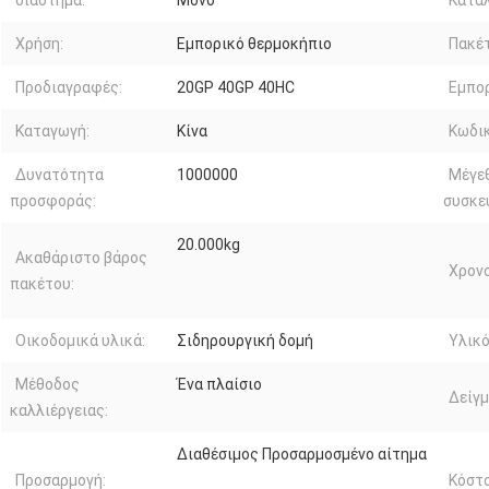
διάστημα:
Μονό
Κατά
Χρήση:
Εμπορικό θερμοκήπιο
Πακέ
Προδιαγραφές:
20GP 40GP 40HC
Εμπορ
Καταγωγή:
Κίνα
Κωδικ
Δυνατότητα
1000000
Μέγε
προσφοράς:
συσκε
20.000kg
Ακαθάριστο βάρος
Χρονο
πακέτου:
Οικοδομικά υλικά:
Σιδηρουργική δομή
Υλικ
Μέθοδος
Ένα πλαίσιο
Δείγμ
καλλιέργειας:
Διαθέσιμος Προσαρμοσμένο αίτημα
Προσαρμογή:
Κόστ