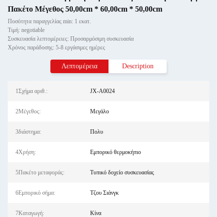
Πακέτο Μέγεθος 50,00cm * 60,00cm * 50,00cm
Ποσότητα παραγγελίας min: 1 εκατ.
Τιμή: negotiable
Συσκευασία λεπτομέρειες: Προσαρμόσιμη συσκευασία
Χρόνος παράδοσης: 5-8 εργάσιμες ημέρες
Λεπτομέρεια
Description
1Σχήμα αριθ.:
JX-A0024
2Μέγεθος:
Μεγάλο
3διάστημα:
Πολυ
4Χρήση:
Εμπορικό θερμοκήπιο
5Πακέτο μεταφοράς:
Τυπικό δοχείο συσκευασίας
6Εμπορικό σήμα:
Τζου Σιάνγκ
7Καταγωγή:
Κίνα