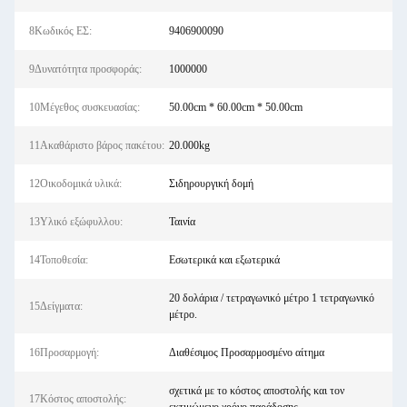
8Κωδικός ΕΣ:
9406900090
9Δυνατότητα προσφοράς:
1000000
10Μέγεθος συσκευασίας:
50.00cm * 60.00cm * 50.00cm
11Ακαθάριστο βάρος πακέτου:
20.000kg
12Οικοδομικά υλικά:
Σιδηρουργική δομή
13Υλικό εξώφυλλου:
Ταινία
14Τοποθεσία:
Εσωτερικά και εξωτερικά
20 δολάρια / τετραγωνικό μέτρο 1 τετραγωνικό
15Δείγματα:
μέτρο.
16Προσαρμογή:
Διαθέσιμος Προσαρμοσμένο αίτημα
σχετικά με το κόστος αποστολής και τον
17Κόστος αποστολής: