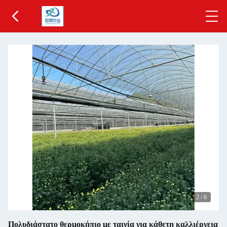
2
/
6
Πολυδιάστατο θερμοκήπιο με ταινία για κάθετη καλλιέργεια