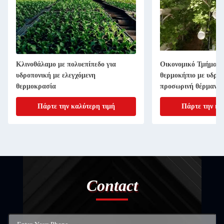
Κλινοθάλαμο με πολυεπίπεδο για
Οικονομικό Τμήμα Π
υδροπονική με ελεγχόμενη
θερμοκήπιο με υδροπ
θερμοκρασία
προσωρινή θέρμανσ
Πάρτε την καλύτερη τιμή
Πάρτε την κα
Contact