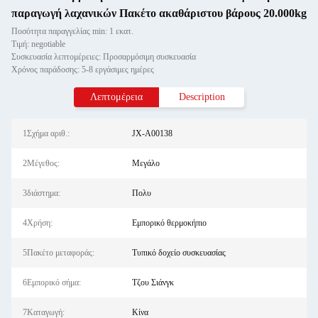
παραγωγή λαχανικών Πακέτο ακαθάριστου βάρους 20.000kg
Ποσότητα παραγγελίας min: 1 εκατ.
Τιμή: negotiable
Συσκευασία λεπτομέρειες: Προσαρμόσιμη συσκευασία
Χρόνος παράδοσης: 5-8 εργάσιμες ημέρες
Λεπτομέρεια
Description
1Σχήμα αριθ.:
JX-A00138
2Μέγεθος:
Μεγάλο
3διάστημα:
Πολυ
4Χρήση:
Εμπορικό θερμοκήπιο
5Πακέτο μεταφοράς:
Τυπικό δοχείο συσκευασίας
6Εμπορικό σήμα:
Τζου Σιάνγκ
7Καταγωγή:
Κίνα