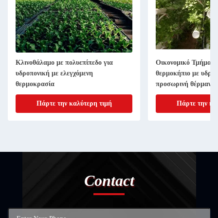
Κλινοθάλαμο με πολυεπίπεδο για
Οικονομικό Τμήμα Π
υδροπονική με ελεγχόμενη
θερμοκήπιο με υδροπ
θερμοκρασία
προσωρινή θέρμανσ
Πάρτε την καλύτερη τιμή
Πάρτε την κα
Contact