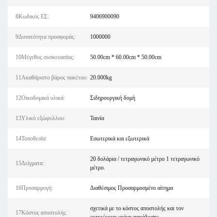
8Κωδικός ΕΣ:
9406900090
9Δυνατότητα προσφοράς:
1000000
10Μέγεθος συσκευασίας:
50.00cm * 60.00cm * 50.00cm
11Ακαθάριστο βάρος πακέτου:
20.000kg
12Οικοδομικά υλικά:
Σιδηρουργική δομή
13Υλικό εξώφυλλου:
Ταινία
14Τοποθεσία:
Εσωτερικά και εξωτερικά
20 δολάρια / τετραγωνικό μέτρο 1 τετραγωνικό
15Δείγματα:
μέτρο.
16Προσαρμογή:
Διαθέσιμος Προσαρμοσμένο αίτημα
σχετικά με το κόστος αποστολής και τον
17Κόστος αποστολής: