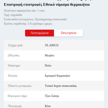
Επιστροφή επιστροφές Εθνικό νόμισμα θερμοκήπιο
Ποσότητα παραγγελίας min: 1 εκατ.
Τιμή: negotiable
Συσκευασία λεπτομέρειες: Προσαρμόσιμη συσκευασία
Χρόνος παράδοσης: 5-8 εργάσιμες ημέρες
Λεπτομέρεια
Description
1Σχήμα αριθ.:
JX-A00152
2Μέγεθος:
Μεγάλο
3διάστημα:
Πολυ
4Χρήση:
Εμπορικό θερμοκήπιο
5Πακέτο μεταφοράς:
Τυπικό δοχείο συσκευασίας
6Εμπορικό σήμα:
Τζου Σιάνγκ
7Καταγωγή:
Κίνα