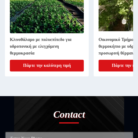
Κλινοθάλαμο με πολυεπίπεδο για
Οικονομικό Τμήμα Π
υδροπονική με ελεγχόμενη
θερμοκήπιο με υδροπ
θερμοκρασία
προσωρινή θέρμανσ
Πάρτε την καλύτερη τιμή
Πάρτε την κα
Contact