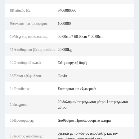
8Κωδικός ΕΣ:
9406900090
9Δυνατότητα προσφοράς:
1000000
10Μέγεθος συσκευασίας:
50.00cm * 60.00cm * 50.00cm
11Ακαθάριστο βάρος πακέτου:
20.000kg
12Οικοδομικά υλικά:
Σιδηρουργική δομή
13Υλικό εξώφυλλου:
Ταινία
14Τοποθεσία:
Εσωτερικά και εξωτερικά
20 δολάρια / τετραγωνικό μέτρο 1 τετραγωνικό
15Δείγματα:
μέτρο.
16Προσαρμογή:
Διαθέσιμος Προσαρμοσμένο αίτημα
σχετικά με το κόστος αποστολής και τον
17Κόστος αποστολής: